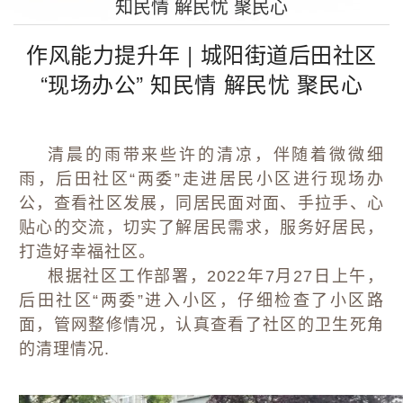
知民情 解民忧 聚民心
行
榜
区
通
作风能力提升年 | 城阳街道后田社区
样
动
知
“现场办公” 知民情 解民忧 聚民心
态
公
清晨的雨带来些许的清凉，伴随着微微细
告
雨，后田社区“两委”走进居民小区进行现场办
公，查看社区发展，同居民面对面、手拉手、心
贴心的交流，切实了解居民需求，服务好居民，
打造好幸福社区。
根据社区工作部署，2022年7月27日上午，
后田社区“两委”进入小区，仔细检查了小区路
面，管网整修情况，认真查看了社区的卫生死角
的清理情况.