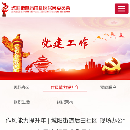
网
站
后
首
田
社
页
社
区
文
区
党
明
社
建
实
区
便
现场办公
作风能力提升年
双向联户
践
治
民
志
组织生活
组织架构
理
服
愿
社
作风能力提升年 | 城阳街道后田社区“现场办公”
务
同
区
社