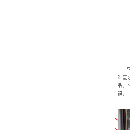
难需
品，
福。